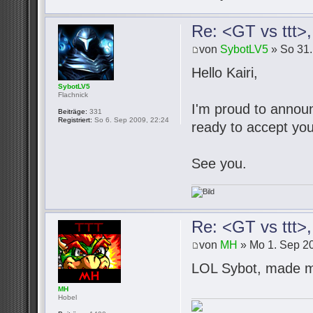
Re: <GT vs ttt>
von
SybotLV5
» So 31.
Hello Kairi,
SybotLV5
Flachnick
I'm proud to announc
Beiträge:
331
Registriert:
So 6. Sep 2009, 22:24
ready to accept you
See you.
Re: <GT vs ttt>
von
MH
» Mo 1. Sep 20
LOL Sybot, made m
MH
Hobel