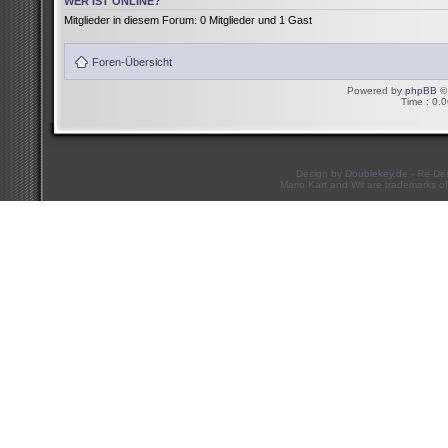
WER IST ONLINE?
Mitglieder in diesem Forum: 0 Mitglieder und 1 Gast
Foren-Übersicht
Powered by
phpBB
© 
Time : 0.0
Design by
Doublekey.de
- Re-De
Mario Kart and Wii are trademarks of