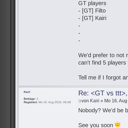
GT players
- [GT] Filto
- [GT] Kairi
-
-
-
We'd prefer to not r
can't find 5 players
Tell me if I forgot
Re: <GT vs ttt>
Kairi
Beiträge:
2
von
Kairi
» Mo 16. Aug 
Registriert:
Mo 16. Aug 2010, 06:48
Nobody? We'd be be
See you soon