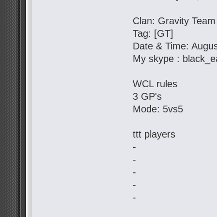
Clan: Gravity Team
Tag: [GT]
Date & Time: Augus
My skype : black_e
WCL rules
3 GP's
Mode: 5vs5
ttt players
-
-
-
-
-