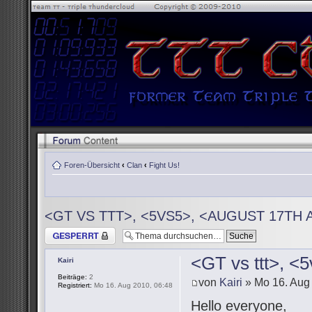
Foren-Übersicht
‹
Clan
‹
Fight Us!
<GT VS TTT>, <5VS5>, <AUGUST 17TH 
Thema gesperrt
<GT vs ttt>, <
Kairi
Beiträge:
2
von
Kairi
» Mo 16. Aug
Registriert:
Mo 16. Aug 2010, 06:48
Hello everyone,