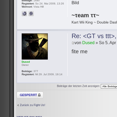
Beiträge:
1490
Registriert:
So 24. Mai 2009, 13:26
Wohnort:
Vista Hill
~τeam ττ~
Kart Wii King ~ Double Dash
Re: <GT vs ttt>
von
Dused
» So 5. Apr
fite me
Dused
Dieter
Beiträge:
377
Registriert:
Mi 29. Jul 2009, 19:14
Beiträge der letzten Zeit anzeigen:
Thema gesperrt
Zurück zu Fight Us!