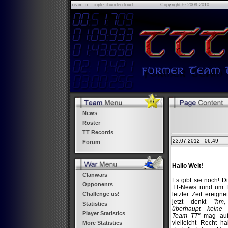
τeam ττ - τriple τhundercloud
Copyright © 2009-2010
News
Roster
TT Records
23.07.2012 - 06:49
Forum
Hallo Welt!
Clanwars
Es gibt sie noch! 
Opponents
TT-News rund um D
letzter Zeit ereign
Challenge us!
jetzt denkt
"hm
Statistics
überhaupt keine 
Player Statistics
Team TT"
mag auf 
vielleicht Recht h
More Statistics