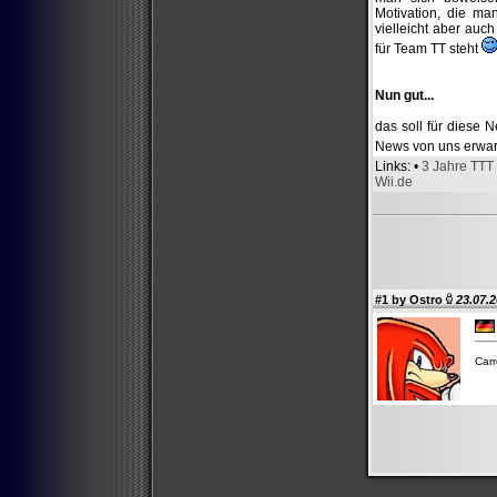
Motivation, die ma
vielleicht aber auc
für Team TT steht
Nun gut...
das soll für diese 
News von uns erwart
Links
: •
3 Jahre TTT
Wii.de
#1 by
Ostro
23.07.2
Car