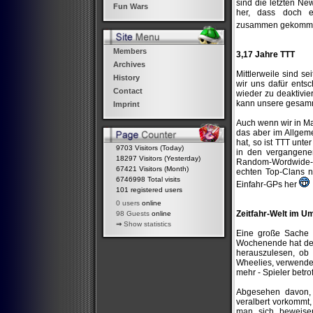
sind die letzten N
Fun Wars
her, dass doch 
zusammen gekomm
Members
3,17 Jahre TTT
Archives
Mittlerweile sind s
History
wir uns dafür ents
Contact
wieder zu deaktivie
kann unsere gesamm
Imprint
Auch wenn wir in Mar
das aber im Allgeme
hat, so ist TTT unt
9703 Visitors (Today)
in den vergangene
18297 Visitors (Yesterday)
Random-Wordwide-Ab
67421 Visitors (Month)
echten Top-Clans n
6746998 Total visits
Einfahr-GPs her
101 registered users
0 users
online
Zeitfahr-Welt im U
98 Guests
online
⇒
Show statistics
Eine große Sache n
Wochenende hat der
herauszulesen, ob 
Wheelies, verwende
mehr - Spieler betro
Abgesehen davon, 
veralbert vorkommt,
man sich beweisen