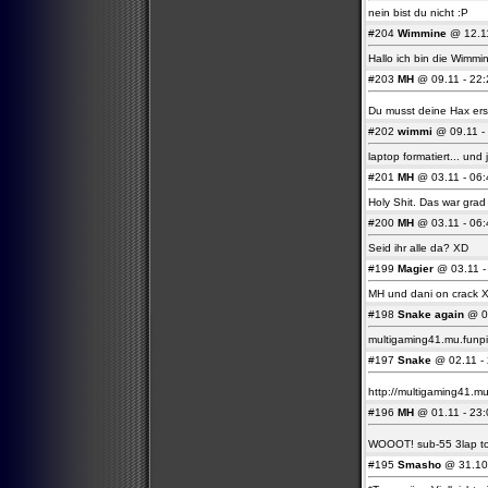
nein bist du nicht :P
#204
Wimmine
@ 12.11
Hallo ich bin die Wimmi
#203
MH
@ 09.11 - 22:
Du musst deine Hax erst
#202
wimmi
@ 09.11 - 
laptop formatiert... und
#201
MH
@ 03.11 - 06:
Holy Shit. Das war grad
#200
MH
@ 03.11 - 06:
Seid ihr alle da? XD
#199
Magier
@ 03.11 - 
MH und dani on crack 
#198
Snake again
@ 02
multigaming41.mu.funp
#197
Snake
@ 02.11 - 
http://multigaming41.
#196
MH
@ 01.11 - 23:
WOOOT! sub-55 3lap to
#195
Smasho
@ 31.10 