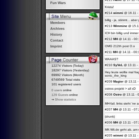
Fun Wars
Krista!
#214
wimmi
@ 16.11 - 
billig - ja, stimmt... ab
Members
#213
Wimmine
@ 15.11
Archives
ICH bin billig und imme
History
#212
MH
@ 14.11 - 00:
Contact
OMG 212th post O.o
Imprint
#211
MH
@ 14.11 - 00:
WAAAS?
#210
SyVeL
@ 13.11 - 
12274 Visitors (Today)
18297 Visitors (Yesterday)
Hey leute wollte mal f
69992 Visitors (Month)
sonic_the_king
6749569 Total visits
#209
Magier
@ 13.11 - 
101 registered users
ostros projekt > all xD
0 users
online
#208
Ostro
@ 13.11 - 0
129 Guests
online
⇒
Show statistics
MH-fail. links steht 'ne
#207
MH
@ 13.11 - 07:
(drunk)
#206
MH
@ 13.11 - 07:
MK-Wii.de geht ab, am
#205
wimmi
@ 13.11 - 