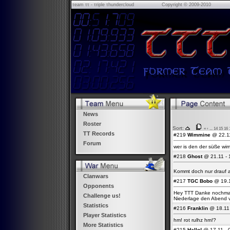
τeam ττ - τriple τhundercloud
Copyright © 2009-2010
News
Roster
Sort:
«
‹
...
14
15
16
TT Records
#219
Wimmine
@ 22.11
Forum
wer is den der süße wim
#218
Ghost
@ 21.11 - 
Kommt doch nur drauf 
Clanwars
#217
TGC Bobo
@ 19.1
Opponents
Hey TTT Danke nochmal 
Challenge us!
Niederlage den Abend v
Statistics
#216
Franklin
@ 18.11 
Player Statistics
hm! rot rulhz hm!?
More Statistics
#215
Hallo!
@ 17.11 - 0