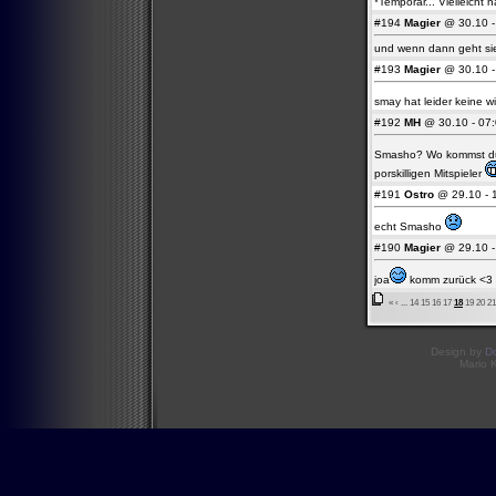
*Temporär... Vielleicht 
#194
Magier
@ 30.10 - 
und wenn dann geht si
#193
Magier
@ 30.10 - 
smay hat leider keine w
#192
MH
@ 30.10 - 07:
Smasho? Wo kommst du
porskilligen Mitspieler
#191
Ostro
@ 29.10 - 1
echt Smasho
#190
Magier
@ 29.10 - 
joa
komm zurück <3
«
‹
...
14
15
16
17
18
19
20
21
Design by
D
Mario 