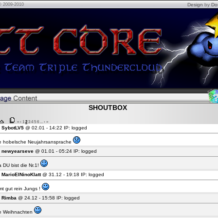
© 2009-2010
Design
by
Do
SHOUTBOX
«
‹
1
2
3
4
5
6
...
›
»
9
SybotLV5
@ 02.01 - 14:22 IP: logged
e hobelsche Neujahrsansprache
8
newyearseve
@ 01.01 - 05:24 IP: logged
 DU bist die Nr.1!
7
MarioElNinoKlatt
@ 31.12 - 19:18 IP: logged
t gut rein Jungs !
6
Rimba
@ 24.12 - 15:58 IP: logged
e Weihnachten