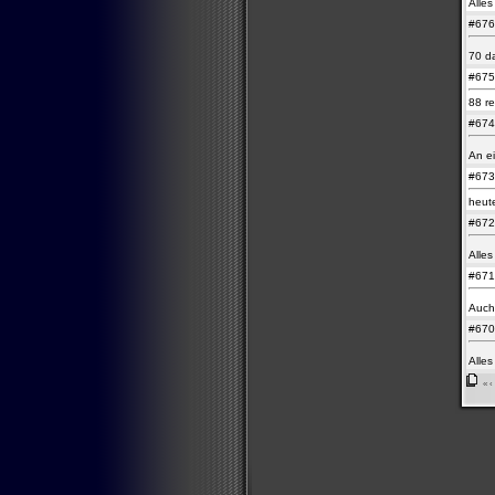
Alle
#67
70 d
#67
88 re
#67
An e
#67
heute
#67
Alle
#67
Auch 
#67
Alle
«
‹