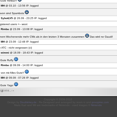
s Gute Rimba!!!
6
MH
@ 03.10 - 13:56 IP: logged
avon sind Spambots
5
SybotLV5
@ 26.09 - 23:25 IP: logged
gistered users <-- woot
4
Rimba
@ 23.09 - 13:08 IP: logged
inem Wochenende mehr CWs als in den letzten 3 Monaten zusammen
Das wird ne Gaudi!
3
MH
@ 23.09 - 12:48 IP: logged
 ATC - nicht vergessen (ci)
2
wimmi
@ 18.09 - 18:43 IP: logged
s Gute Ruffy
1
Rimba
@ 09.09 - 14:00 IP: logged
von mir Alles Gute!!
0
MH
@ 09.09 - 07:26 IP: logged
s Gute Yago
1
2
3
4
5
6
...
›
»
Copyright © 2009-2010
Design by
Doublekey.de
- Re-Designed and arranged by τeam ττ and
povupine.com
Mario Kart and Wii are trademarks of Nintendo - used images ©
Nintendo