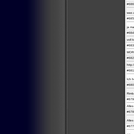
#68
was a
#68
ja m
#68
voll 
#68
MOR
#68
http
#68
Ich 
#68
Rimb
#67
Alles
#67
Alle
#67