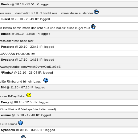
6
Bimbo
@ 20.10 - 23:51 IP: logged
us was.... das heißt LICHT ZU nicht aus... immer diese ausländer
5
Tused
@ 20.10 - 23:49 IP: logged
an Bimbo homie mach das licht aus und hol die disco kugel raus
4
Bimbo
@ 20.10 - 23:48 IP: logged
krass alter tote hose hier
3
Postbote
@ 20.10 - 23:46 IP: logged
GÄÄÄÄÄN POOOOST!!!
2
Svetlana
@ 17.10 - 14:33 IP: logged
://www.youtube.com/watch?v=sw0sd1laGeE
1
*Rimba*
@ 12.10 - 23:04 IP: logged
heiße Rimba und bin ein Lauch
0
MH
@ 11.10 - 07:15 IP: logged
a der B-Day Faker
9
Curry
@ 09.10 - 12:53 IP: logged
 Gute Rimba & Viel spaß in Italien (nod)
8
wimmi
@ 09.10 - 12:40 IP: logged
s Gute Rimba
7
SybotLV5
@ 09.10 - 03:30 IP: logged