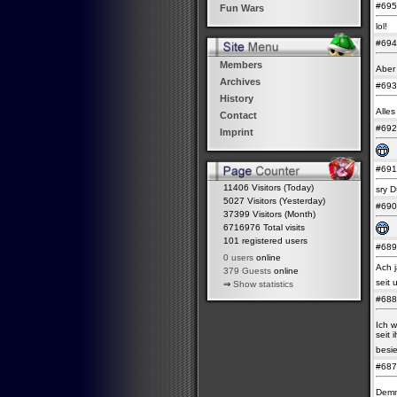
#69
Fun Wars
lol!
#69
Members
Aber 
Archives
#69
History
Alles
Contact
#69
Imprint
#69
11406 Visitors (Today)
sry D
5027 Visitors (Yesterday)
#69
37399 Visitors (Month)
6716976 Total visits
101 registered users
#68
0 users
online
Ach j
379 Guests
online
seit 
⇒
Show statistics
#68
Ich 
seit 
besi
#68
Demn