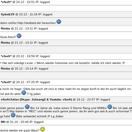
5
*cfsefr*
@ 24.12 - 10:51 IP: logged
4
SybotLV5
@ 23.12 - 11:18 IP: logged
dann vorher http://seidseit.de/ besuchen
3
Rimba
@ 21.12 - 13:11 IP: logged
 Gute Artur!!
2
Rimba
@ 21.12 - 13:11 IP: logged
1
*cfsefr*
@ 20.12 - 19:59 IP: logged
= Hat sich erledigt Leute ;/ Wenn wieder Interesse von mir besteht, melde ich mich wieder ;P
0
Rimba
@ 20.12 - 15:14 IP: logged
9
*cfsefr*
@ 20.12 - 07:25 IP: logged
a noch ne frage: Gibts bei euch oft cw's in mkw, habt ihr ne skype konfi in der ihr auch täglich on
und seit ihr aktiv
?! lg julian
8
cfsefr/Julian (Skype: Juliaang2 & Youtube: cfsefr)
@ 19.12 - 22:07 IP: logged
würde gerne joinen
Bin 14 Jahre alt, habe einen 3 Sterne Rang und 9999vr
Bin 14 (wie alt
ihr so?) War bisher in "REC" und würde euch gerne joinen, da ihr sehr gut seit & auch schonmal 
egt habt
Bitte antwortet schnell ;P Lg Julian
7
MH
@ 31.10 - 20:46 IP: logged
ächst wieder ein paar Wars?