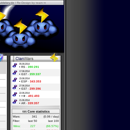
ublekey.de
/ Re-Design by τeam ττ
05.09.2014
•
RS
-
390:291
17.08.2014
•
G37
-
359:337
15.08.2014
•
ESP
-
343:353
27.06.2014
•
G37
-
299:396
22.06.2014
•
=★
-
491:493
21.06.2014
•
AR
-
339:357
τττ Core statistics
Wars:
341
(0.06 / day)
Filter:
last 50
last 100
Wins:
227
(66.57%)