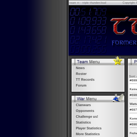
τeam ττ - τriple τhundercloud
Copyright 
News
Roster
Sort:
TT Records
#69
Forum
Kein
#69
Watta
Clanwars
#69
Opponents
Challenge us!
Komm
Statistics
#69
Player Statistics
Froh
More Statistics