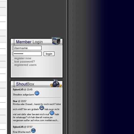
•
register now
•
lost password?
•
registered users
SybotLV5
@ 23:45
Shoutbox aufgeräumt
Star
@ 23:57
Rimba oder Dused... kennt ihr mich noch? lohnt
sich mk8? bin am grübeln
hab zwar nicht
viel zeit dafür aber beratet mich mal
habt
ihr whatsapp? ich hab überall meine pw
vergessen außer auf mkw.com meldet euch...
SybotLV5
@ 07:57
Eine Woche noch