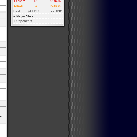
Losses:
112
(32.84%)
Draws:
2
(0.59%)
Best:
Ø +137
vs. N3C
« Player Stats ...
« Opponents ...
TL