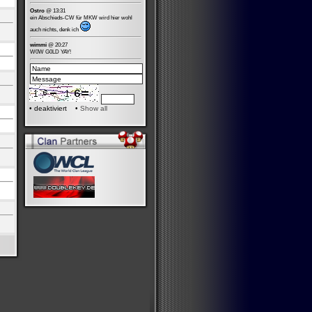
Ostro
@ 13:31
ein Abschieds-CW für MKW wird hier wohl
auch nichts, denk ich
wimmi
@ 20:27
W0W G0LD YAY!
•
deaktiviert •
Show all