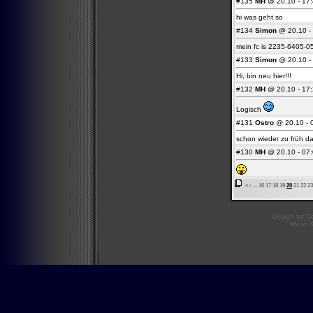
#135
MH
@ 20.10 - 17:
hi was geht so
#134
Simon
@ 20.10 - 
mein fc is 2235-6405-0
#133
Simon
@ 20.10 - 
Hi, bin neu hier!!!
#132
MH
@ 20.10 - 17:
Logisch
#131
Ostro
@ 20.10 - 0
schon wieder zu früh 
#130
MH
@ 20.10 - 07:
«
‹
...
16
17
18
19
20
21
22
23
Design by
D
Mario 