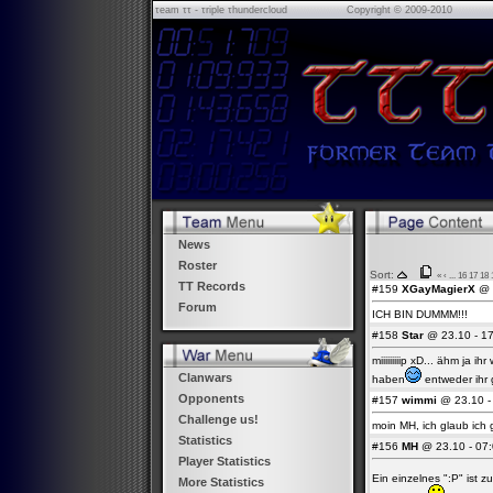
τeam ττ - τriple τhundercloud
Copyright © 2009-2010
News
Roster
Sort:
«
‹
...
16
17
18
TT Records
#159
XGayMagierX
@ 2
Forum
ICH BIN DUMMM!!!
#158
Star
@ 23.10 - 17
miiiiiiiiip xD... ähm ja
Clanwars
haben
entweder ihr 
Opponents
#157
wimmi
@ 23.10 - 
Challenge us!
moin MH, ich glaub ich 
Statistics
#156
MH
@ 23.10 - 07:
Player Statistics
Ein einzelnes ":P" ist 
More Statistics