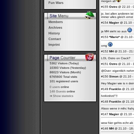
morgen all
Fun Wars
#155
Ostro
@ 22.10 - 0
jo, bei allen anderen is
immer alles gleich erns
Members
#154
Magier
@ 21.10 - 
Archives
ja MH sieht so aus
History
#153
*Mario*
@ 21.10 -
Contact
Imprint
omg
#152
MH
@ 21.10 - 21:
LOL Ostro on Crack?
5362 Visitors (Today)
#151
Ostro
@ 21.10 - 1
10393 Visitors (Yesterday)
@Over: eigentlich nehme
86023 Visitors (Month)
#150
Simon
@ 21.10 - 
6765600 Total visits
101 registered users
Hey Magier wie is n dein
0 users
online
#149
Franklin
@ 21.10 
148 Guests
online
hmhmhm!"!!
⇒
Show statistics
#148
Franklin
@ 21.10 
Alsoo wene ir mihc frah
#147
Magier
@ 21.10 - 
wow hier gehts echt ab 
#146
MH
@ 21.10 - 18: