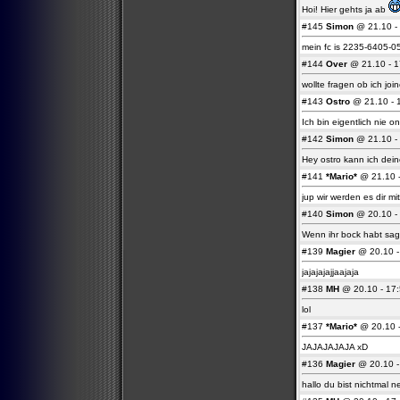
Hoi! Hier gehts ja ab
#145
Simon
@ 21.10 - 
mein fc is 2235-6405-0
#144
Over
@ 21.10 - 1
wollte fragen ob ich jo
#143
Ostro
@ 21.10 - 1
Ich bin eigentlich nie on
#142
Simon
@ 21.10 - 
Hey ostro kann ich dei
#141
*Mario*
@ 21.10 -
jup wir werden es dir mit
#140
Simon
@ 20.10 - 
Wenn ihr bock habt sags
#139
Magier
@ 20.10 - 
jajajajajjaajaja
#138
MH
@ 20.10 - 17:
lol
#137
*Mario*
@ 20.10 -
JAJAJAJAJA xD
#136
Magier
@ 20.10 - 
hallo du bist nichtmal 