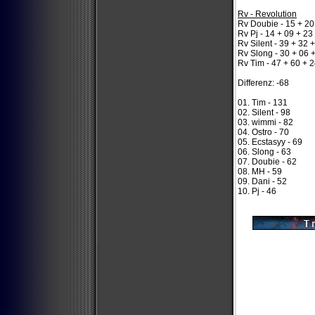
Rv - Revolution
Rv Doubie - 15 + 20
Rv Pj - 14 + 09 + 23
Rv Silent - 39 + 32 
Rv Slong - 30 + 06 
Rv Tim - 47 + 60 + 
Differenz: -68
01. Tim - 131
02. Silent - 98
03. wimmi - 82
04. Ostro - 70
05. Ecstasyy - 69
06. Slong - 63
07. Doubie - 62
08. MH - 59
09. Dani - 52
10. Pj - 46