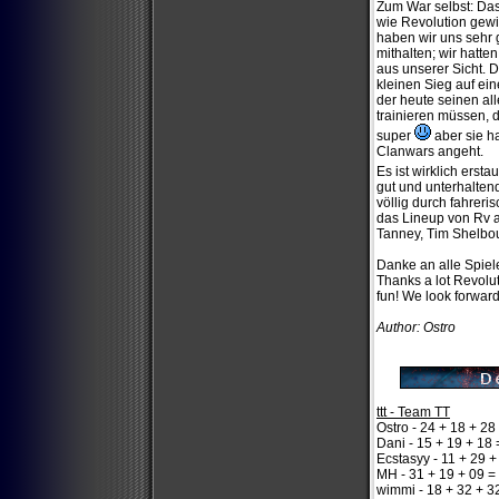
Zum War selbst: Das
wie Revolution gewi
haben wir uns sehr
mithalten; wir hatt
aus unserer Sicht. 
kleinen Sieg auf ei
der heute seinen al
trainieren müssen, 
super
aber sie h
Clanwars angeht.
Es ist wirklich erst
gut und unterhalten
völlig durch fahre
das Lineup von Rv a
Tanney, Tim Shelbour
Danke an alle Spiel
Thanks a lot Revoluti
fun! We look forward
Author: Ostro
ttt - Team TT
Ostro - 24 + 18 + 28
Dani - 15 + 19 + 18 
Ecstasyy - 11 + 29 +
MH - 31 + 19 + 09 =
wimmi - 18 + 32 + 3