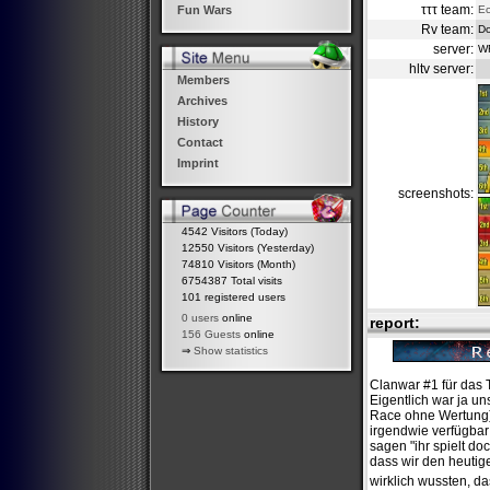
τττ team:
Ec
Fun Wars
Rv team:
Do
server:
W
hltv server:
Members
Archives
History
Contact
Imprint
screenshots:
4542 Visitors (Today)
12550 Visitors (Yesterday)
74810 Visitors (Month)
6754387 Total visits
101 registered users
0 users
online
report:
156 Guests
online
⇒
Show statistics
Clanwar #1 für das 
Eigentlich war ja un
Race ohne Wertung),
irgendwie verfügbar 
sagen "ihr spielt do
dass wir den heutig
wirklich wussten, d