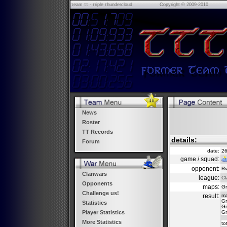
τeam ττ - τriple τhundercloud
Copyright © 2009-2010
News
Roster
TT Records
details:
Forum
date:
26
game / squad:
opponent:
Rv
Clanwars
league:
Cl
Opponents
maps:
Gr
Challenge us!
result:
m
Gr
Statistics
Gr
Gr
Player Statistics
More Statistics
to