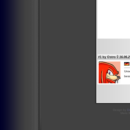
#1 by
Ostro
16.06.2
Unse
bess
Design by
D
Mario 