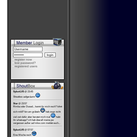
•
register now
•
lost password?
•
registered users
SybotLV5
@ 23:45
Shoutbox aufgeräumt
Star
@ 23:57
Rimba oder Dused... kennt ihr mich noch? lohnt
sich mk8? bin am grübeln
hab zwar nicht
viel zeit dafür aber beratet mich mal
habt
ihr whatsapp? ich hab überall meine pw
vergessen außer auf mkw.com meldet euch...
SybotLV5
@ 07:57
Eine Woche noch