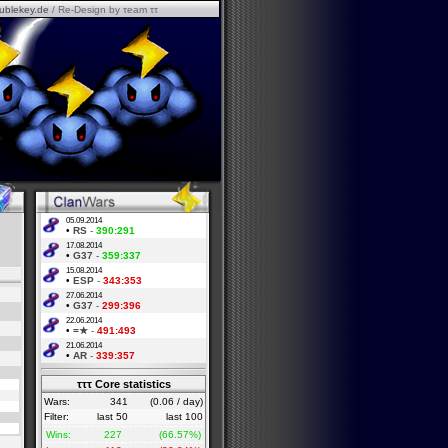
ublekey.de
/ Re-Design by τeam ττ
05.09.2014
•
RS
-
390:291
17.08.2014
•
G37
-
359:337
15.08.2014
•
ESP
-
343:353
27.06.2014
•
G37
-
299:396
22.06.2014
•
=★
-
491:493
21.06.2014
•
AR
-
339:357
τττ Core statistics
Wars:
341
(0.06 / day)
Filter:
last 50
last 100
Wins:
227
(66.57%)