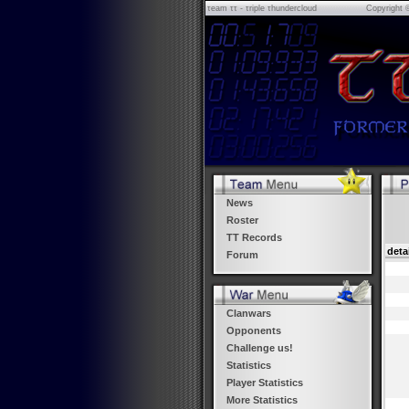
τeam ττ - τriple τhundercloud
Copyright 
News
Roster
TT Records
deta
Forum
Clanwars
Opponents
Challenge us!
Statistics
Player Statistics
More Statistics