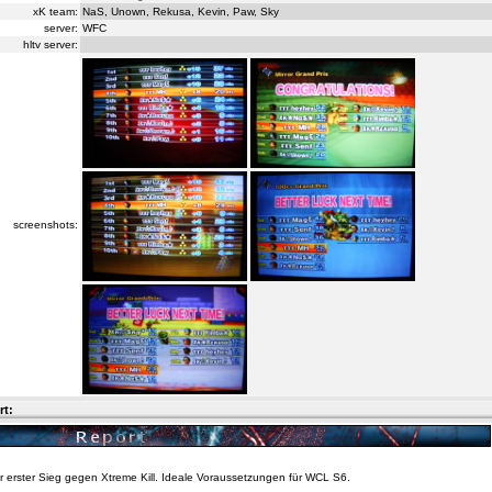
xK team:
NaS, Unown, Rekusa, Kevin, Paw, Sky
server:
WFC
hltv server:
screenshots:
rt:
r erster Sieg gegen Xtreme Kill. Ideale Voraussetzungen für WCL S6.