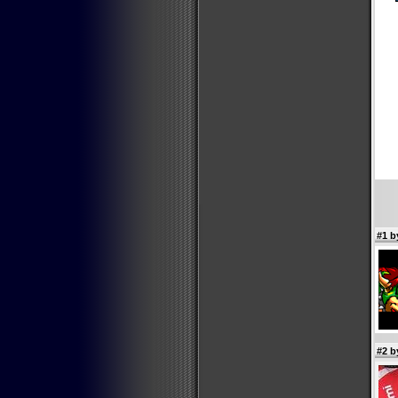
#1 
#2 