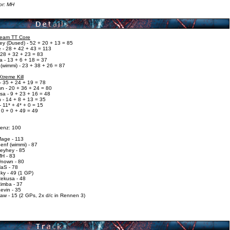
or: MH
 Team TT Core
ey (Dused) - 52 + 20 + 13 = 85
 - 28 + 42 + 43 = 113
 28 + 32 + 23 = 83
a - 13 + 6 + 18 = 37
(wimmi) - 23 + 38 + 26 = 87
Xtreme Kill
- 35 + 24 + 19 = 78
n - 20 + 36 + 24 = 80
sa - 9 + 23 + 16 = 48
 - 14 + 8 + 13 = 35
 11* + 4* + 0 = 15
 0 + 0 + 49 = 49
renz: 100
Mage - 113
enf (wimmi) - 87
heyhey - 85
MH - 83
Unown - 80
NaS - 78
ky - 49 (1 GP)
Rekusa - 48
Rimba - 37
evin - 35
aw - 15 (2 GPs, 2x d/c in Rennen 3)