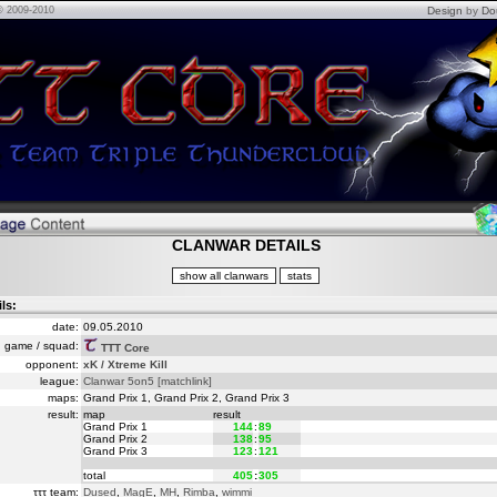
© 2009-2010
Design
by
Do
CLANWAR DETAILS
ils:
date:
09.05.2010
game / squad:
TTT Core
opponent:
xK / Xtreme Kill
league:
Clanwar 5on5
[matchlink]
maps:
Grand Prix 1, Grand Prix 2, Grand Prix 3
result:
map
result
Grand Prix 1
144
:
89
Grand Prix 2
138
:
95
Grand Prix 3
123
:
121
total
405
:
305
τττ team:
Dused
,
MagE
,
MH
,
Rimba
,
wimmi