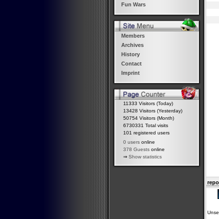
Fun Wars
Members
Archives
History
Contact
Imprint
11333 Visitors (Today)
13428 Visitors (Yesterday)
50754 Visitors (Month)
6730331 Total visits
101 registered users
0 users
online
378 Guests
online
⇒
Show statistics
repo
Unse