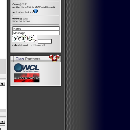
Ostro
@ 13:31
ein Abschieds-CW für MKW wird hier wohl
auch nichts, denk ich
wimmi
@ 20:27
W0W G0LD YAY!
•
deaktiviert •
Show all
d