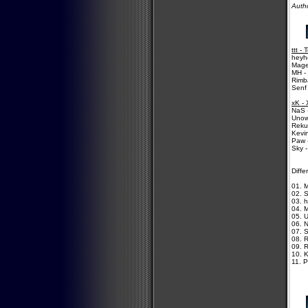
Auth
ttt -
heyh
Mage
MH -
Rimb
Senf 
xK - 
NaS 
Unow
Reku
Kevin
Paw -
Sky -
Diffe
01. 
02. S
03. 
04. 
05. 
06. 
07. S
08. 
09. 
10. K
11. P