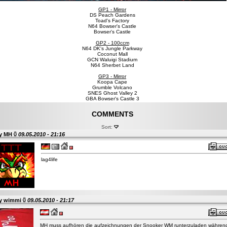
GP1 - Mirror
DS Peach Gardens
Toad's Factory
N64 Bowser's Castle
Bowser's Castle
GP2 - 100ccm
N64 DK's Jungle Parkway
Coconut Mall
GCN Waluigi Stadium
N64 Sherbet Land
GP3 - Mirror
Koopa Cape
Grumble Volcano
SNES Ghost Valley 2
GBA Bowser's Castle 3
COMMENTS
Sort:
by
MH
09.05.2010 - 21:16
lag4life
by
wimmi
09.05.2010 - 21:17
MH muss aufhören die aufzeichnungen der Snooker WM runterzuladen währen