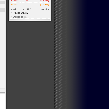
Losses:
112
(32.84%)
Draws:
2
(0.59%)
Best:
Ø +137
vs. N3C
« Player Stats ...
« Opponents ...