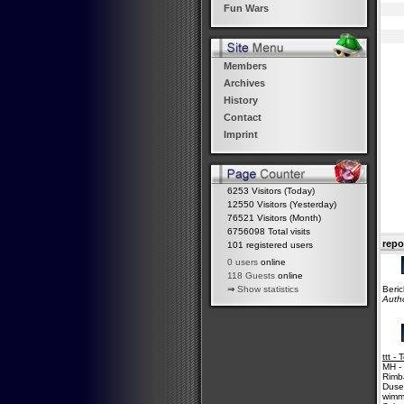
Fun Wars
Members
Archives
History
Contact
Imprint
6253 Visitors (Today)
12550 Visitors (Yesterday)
76521 Visitors (Month)
6756098 Total visits
repo
101 registered users
0 users
online
118 Guests
online
Beric
⇒
Show statistics
Auth
ttt -
MH -
Rimb
Duse
wimmi