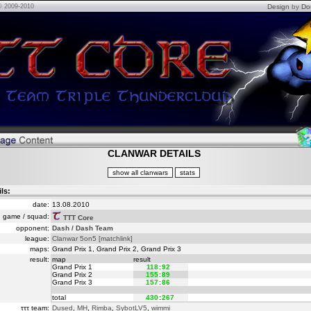
© 2009-2010
Design
by
Do
CLANWAR DETAILS
ils:
date:
13.08.2010
game / squad:
TTT Core
opponent:
Dash / Dash Team
league:
Clanwar 5on5
[matchlink]
maps:
Grand Prix 1, Grand Prix 2, Grand Prix 3
result:
map
result
Grand Prix 1
118
:
92
Grand Prix 2
155
:
89
Grand Prix 3
157
:
86
total
430
:
267
τττ team:
Dused
,
MH
,
Rimba
,
SybotLV5
,
wimmi