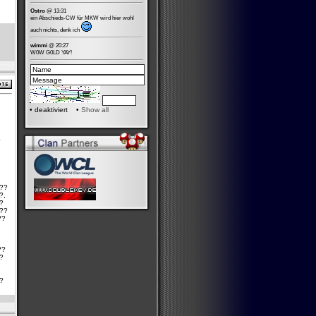
Ostro
@ 13:31
ein Abschieds-CW für MKW wird hier wohl
auch nichts, denk ich
wimmi
@ 20:27
W0W G0LD YAY!
•
deaktiviert •
Show all
?
???
?,
?
???
??
??
?
?