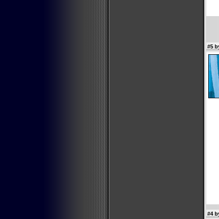
#5 b
#4 b