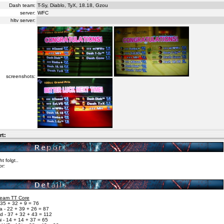
Dash team:
T-Sy, Diablo, TyX, 18.18, Gzou
server:
WFC
hltv server:
screenshots:
rt:
ht folgt..
or:
 Team TT Core
 35 + 32 + 9 = 76
a - 22 + 39 + 26 = 87
d - 37 + 32 + 43 = 112
 - 14 + 14 + 37 = 65