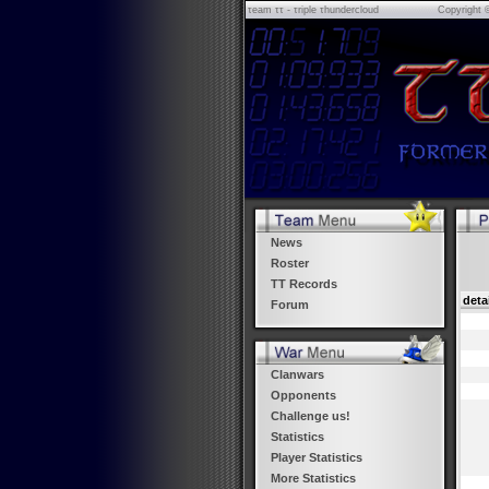
τeam ττ - τriple τhundercloud
Copyright 
News
Roster
TT Records
deta
Forum
Clanwars
Opponents
Challenge us!
Statistics
Player Statistics
More Statistics