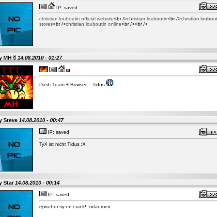
IP: saved
christian louboutin official website
<br />
christian louboutin
<br />
christian loubou
stores
<br />
christian louboutin online
<br /><br />
by
MH
14.08.2010 - 01:27
Dash Team + Bowser = Tidus
y Steve
14.08.2010 - 00:47
IP: saved
TyX ist nicht Tidus :X
y Star
14.08.2010 - 00:14
IP: saved
epischer sy on crack! :udaumen