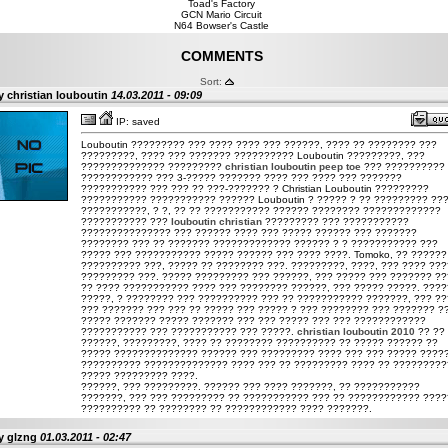
Toad's Factory
GCN Mario Circuit
N64 Bowser's Castle
COMMENTS
Sort:
y christian louboutin
14.03.2011 - 09:09
IP: saved
Louboutin ????????? ??? ???? ???? ??? ??????, ???? ?? ???????? ???
?????????, ???? ??? ??????? ?????????? Louboutin ?????????, ???
?????????????? ?????????
christian louboutin peep toe
??? ??????????
???????????? ??? 3-????? ??????? ???? ??? ???? ??? ???????
??????????? ??? ??? ?? ???-??????? ? Christian Louboutin ?????????
??????????? ??????????? ?????? Louboutin ? ????? ? ?? ????????? ??
???????????, ? ?, ?? ?? ??????????? ?????? ???????? ?????????????
??????????? ???
louboutin christian
????????? ??? ???????????
??????????????? ??? ?????? ???? ??? ????? ?????? ??? ???????
???????? ??? ?? ??????? ????????????? ?????? ? ? ??????????? ???
????? ??? ??????????? ????? ?????? ??? ???? ????. Tomoko, ?? ??????
?????????? ???, ????? ?? ???????? ???. ?????????, ????, ??? ???? ??
????????? ???. ????? ????????? ??? ??????, ??? ????? ??? ??????? ??
?? ???? ??????????? ???? ??? ???????? ??????, ??? ????? ?????. ????
?????, ? ???????? ??? ?????????? ??? ?? ??????????? ???????, ??? ?
??? ??????? ??? ??? ?? ????? ??? ????? ? ??? ???????? ??? ??????? ?
????? ??????? ????? ??????? ??? ??? ????? ??? ??? ????????????
??????????? ??? ??????????? ??? ?????.
christian louboutin 2010
?? ??
??????, ?????????, ???? ?? ???????? ?????????? ?? ????? ?????? ??
????? ?????????????? ?????? ??? ????????? ???? ??? ??? ????? ????
?????????? ?????????????? ???? ??? ?? ????????? ???? ?? ?????????
????? ????????? ????.
??????, ??? ?????????. ?????? ??? ???? ???????, ?? ???????????
???????, ??? ??? ????????? ?? ??????????? ??? ?? ???????????? ????
?????????? ?? ???????? ?? ???????????? ???? ???????.
y glzng
01.03.2011 - 02:47