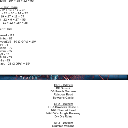
tLV5 - 10* + 38 + 42 = 90
 - Dash Team
- 12 + 14 + 19 = 45
o - 28 + 30 + 14 = 72
 19 + 27 + 11 = 57
 - 22 + 6 + 27 = 55
 - 11 + 12 + 15* = 38
renz: 163
Dused - 112
Rimba - 87
SybotLV5 - 80 (2 GPs) + 10*
MH - 76
iablo - 72
immi - 65
yX - 57
8.18 - 55
-Sy - 45
Gzou - 23 (2 GPs) + 15*
GP1 - 150ccm
DK Summit
DS Peach Gardens
Rainbow Road
Bowser's Castle
GP2 - 150ccm
GBA Bowser's Castle 3
N64 Sherbet Land
N64 DK's Jungle Parkway
Dry Dry Ruins
GP3 - 100ccm
Grumble Volcano