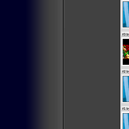
#3 
#2 b
#1 b