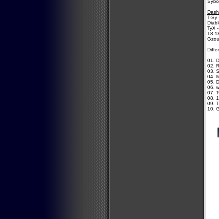
Sybo
Dash
T-Sy 
Diabl
TyX -
18.18
Gzou
Diffe
01. 
02. 
03. 
04. 
05. D
06. w
07. T
08. 1
09. T
10. 