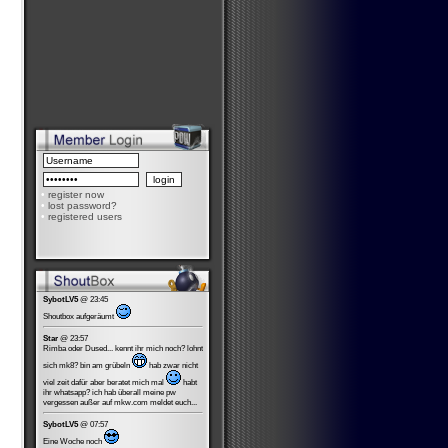
•
register now
•
lost password?
•
registered users
SybotLV5
@ 23:45
Shoutbox aufgeräumt
Star
@ 23:57
Rimba oder Dused... kennt ihr mich noch? lohnt
sich mk8? bin am grübeln
hab zwar nicht
viel zeit dafür aber beratet mich mal
habt
ihr whatsapp? ich hab überall meine pw
vergessen außer auf mkw.com meldet euch...
SybotLV5
@ 07:57
Eine Woche noch