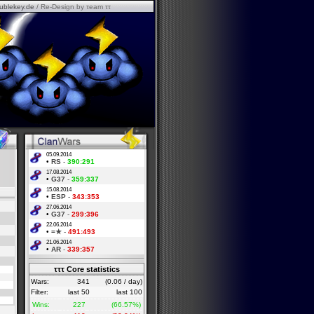
ublekey.de
/ Re-Design by τeam ττ
05.09.2014
•
RS
-
390:291
17.08.2014
•
G37
-
359:337
15.08.2014
•
ESP
-
343:353
27.06.2014
•
G37
-
299:396
22.06.2014
•
=★
-
491:493
21.06.2014
•
AR
-
339:357
τττ Core statistics
Wars:
341
(0.06 / day)
Filter:
last 50
last 100
Wins:
227
(66.57%)