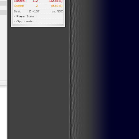
Losses:
112
(32.84%)
Draws:
2
(0.59%)
Best:
Ø +137
vs. N3C
« Player Stats ...
« Opponents ...