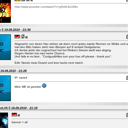
http://www.youtube.com/watch?v=g5mfL8u186s
o
19.09.2010 - 21:30
Abgesehn von deren Hax ziehen wir dann noch jedes zweite Rennen ne Wolke und w
mal den Blitz haben zieht man Blooper auf 8 anstatt Dodgeitems.
Ich denke jeder der zugeschaut hat bei Rimba's Stream weiß was abging.
Gegen Hacker hat man keine Chance.
Und falls er es liest , "Coolguy&Hiba turn your hax off please - thank you".
Edit: Needz moar Dused und less hacks next match.
o
19.09.2010 - 21:28
IP: saved
Mein WE ist gerettet
otLV5
19.09.2010 - 21:19
banner > all