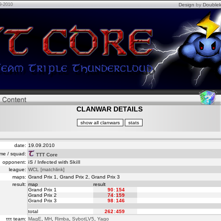
9-2010
Design
by
Doublek
CLANWAR DETAILS
date:
19.09.2010
me / squad:
TTT Core
opponent:
iS / Infected with Skill
league:
WCL
[matchlink]
maps:
Grand Prix 1, Grand Prix 2, Grand Prix 3
result:
map
result
Grand Prix 1
90
:
154
Grand Prix 2
74
:
159
Grand Prix 3
98
:
146
total
262
:
459
τττ team:
MagE
,
MH
,
Rimba
,
SybotLV5
,
Yago