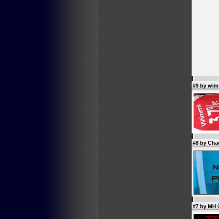
#9 by
wim
#8 by Ch
#7 by
MH