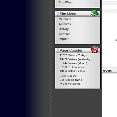
Fun Wars
Members
Archives
History
Contact
Imprint
s
11823 Visitors (Today)
13428 Visitors (Yesterday)
51244 Visitors (Month)
6730821 Total visits
report:
101 registered users
0 users
online
245 Guests
online
⇒
Show statistics