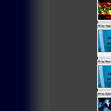
#6 by
Yag
#5 by Ne
#4 by
Syb