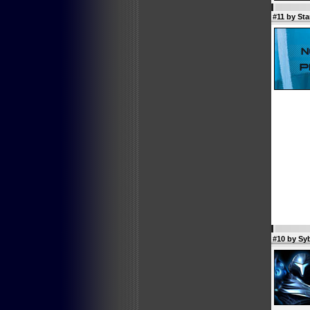
#11 by St
#10 by
Sy