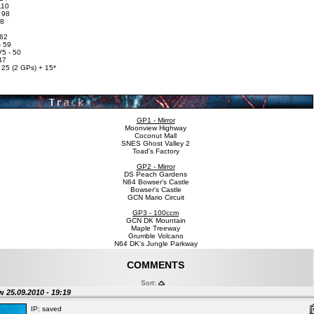
110
 98
78
 62
- 59
V5 - 50
47
 25 (2 GPs) + 15*
GP1 - Mirror
Moonview Highway
Coconut Mall
SNES Ghost Valley 2
Toad's Factory
GP2 - Mirror
DS Peach Gardens
N64 Bowser's Castle
Bowser's Castle
GCN Mario Circuit
GP3 - 100ccm
GCN DK Mountain
Maple Treeway
Grumble Volcano
N64 DK's Jungle Parkway
COMMENTS
Sort:
ow
25.09.2010 - 19:19
IP: saved