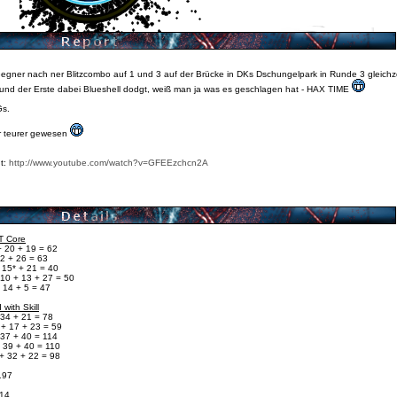
gner nach ner Blitzcombo auf 1 und 3 auf der Brücke in DKs Dschungelpark in Runde 3 gleichze
 und der Erste dabei Blueshell dodgt, weiß man ja was es geschlagen hat - HAX TIME
Gs.
r teurer gewesen
ht:
http://www.youtube.com/watch?v=GFEEzchcn2A
TT Core
+ 20 + 19 = 62
2 + 26 = 63
 15* + 21 = 40
 10 + 13 + 27 = 50
 14 + 5 = 47
 with Skill
 34 + 21 = 78
 + 17 + 23 = 59
 37 + 40 = 114
+ 39 + 40 = 110
+ 32 + 22 = 98
-197
114