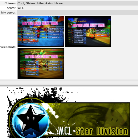
iS team:
Cool, Slaima, Hiba, Astro, Havoc
server:
WFC
hltv server:
creenshots: