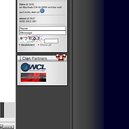
Ostro
@ 13:31
ein Abschieds-CW für MKW wird hier wohl
auch nichts, denk ich
wimmi
@ 20:27
W0W G0LD YAY!
•
deaktiviert •
Show all