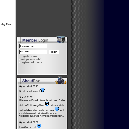
itig Maxi-
•
register now
•
lost password?
•
registered users
SybotLV5
@ 23:45
Shoutbox aufgeräumt
Star
@ 23:57
Rimba oder Dused... kennt ihr mich noch? lohnt
sich mk8? bin am grübeln
hab zwar nicht
viel zeit dafür aber beratet mich mal
habt
ihr whatsapp? ich hab überall meine pw
vergessen außer auf mkw.com meldet euch...
SybotLV5
@ 07:57
Eine Woche noch