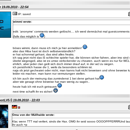
ar
19.09.2010 - 22:54
IP: saved
wimmi wrote:
edit: 'anonyme' comments werden gelöscht.... ich werd demnächst mal guestcomments
(falls das möglich is
)
böses wimmi, dann muss ich mich ja hier anmelden!
'
also das Hiba haxt ist doch selbstverständlich?
er hat schonmal gehaxt, das sind alles freaks.
ich sag jetzt nicht das iS schlechte spieler hat, die können sicher fahren, aber imo sind
übelst siegesgeil, also ist es umso verlockender zu cheaten. auch wenn es nur für WCL 
ehrlich, aber jeder clan geilt sich doch immer drauf auf, in der wcl zu siegen.
ich persöhnlich hasse div 1, weils da besonders schlimm ist.
naja ob jetzt gecheatet oder nicht, man kanns halt nicht beweisen und ohne beweise
leider nix machen. man kann nur vermutungen stellen.
ich bin auch der meinung das zumindenst 1 bei dene gehaxt hat
aber wie gesagt ohne beweise hat man wenig zu sagen..
heute hab ich mit euch getrauert
next time schafft ihr es sicher!
botLV5
19.09.2010 - 22:03
Oma von der Müllhalde wrote:
Klar, wenn TTT mal verliert, sinds die Hax. OMG ihr seid soooo OOOOPPFERRRUnd lau
ihr auch =p