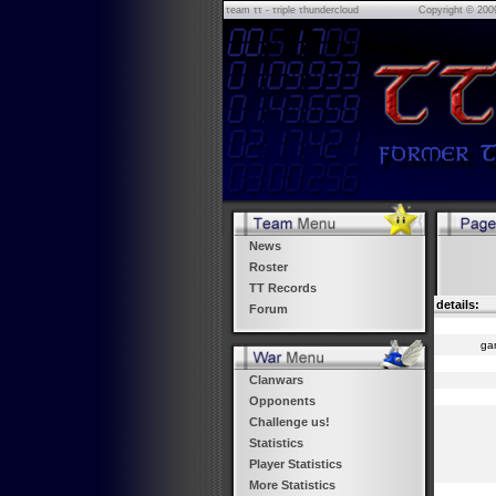
τeam ττ - τriple τhundercloud
Copyright © 200
News
Roster
TT Records
details:
Forum
ga
Clanwars
Opponents
Challenge us!
Statistics
Player Statistics
More Statistics