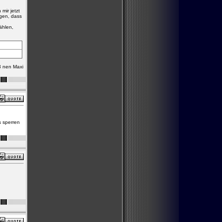
mir jetzt
gen, dass
ählen,
3 nen Maxi
s sperren