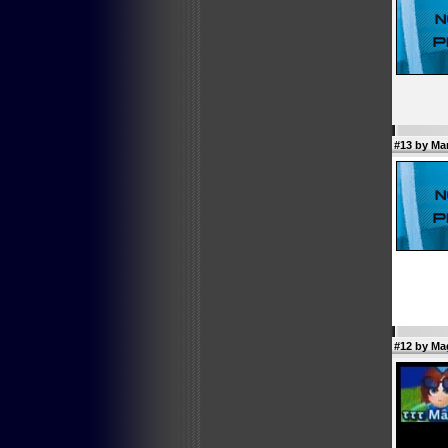
#13 by
Ma
#12 by
Ma