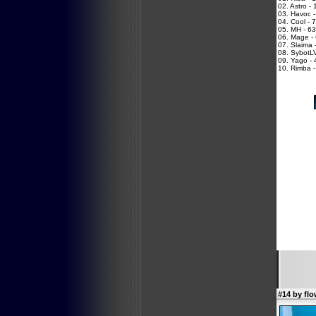
02. Astro - 
03. Havoc -
04. Cool - 
05. MH - 63
06. Mage -
07. Slaima 
08. SybotL
09. Yago - 
10. Rimba -
#14 by fl