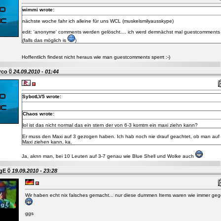
wimmi wrote:
nächste woche fahr ich alleine für uns WCL (muskelsmilyausskype)
edit: 'anonyme' comments werden gelöscht.... ich werd demnächst mal guestcomments
(falls das möglich is
)
Hoffentlich findest nicht heraus wie man guestcomments sperrt :-)
rco
24.09.2010 - 01:44
SybotLV5 wrote:
Chaos wrote:
lol ist das nicht normal das ein stern der von 6-3 komtm ein maxi ziehn kann?
Er muss den Maxi auf 3 gezogen haben. Ich hab noch nie drauf geachtet, ob man auf
Maxi ziehen kann, ka.
Ja, aknn man, bei 10 Leuten auf 3-7 genau wie Blue Shell und Wolke auch
gE
19.09.2010 - 23:28
Wir haben echt nix falsches gemacht... nur diese dummen Items waren wie immer ge
ggs