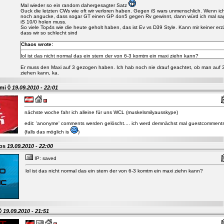
Mal wieder so ein random dahergesagter Satz
Guck die letzten CWs wie oft wir verloren haben. Gegen iS wars unmenschlich. Wenn ich 
noch angucke, dass sogar GT einen GP 4on5 gegen Rv gewinnt, dann würd ich mal sa
iS 10/0 holen muss.
So viele Top4s wie die heute geholt haben, das ist Ev vs D39 Style. Kann mir keiner erz
dass wir so schlecht sind
Chaos wrote:
lol ist das nicht normal das ein stern der von 6-3 komtm ein maxi ziehn kann?
Er muss den Maxi auf 3 gezogen haben. Ich hab noch nie drauf geachtet, ob man auf 
ziehen kann, ka.
mi
19.09.2010 - 22:01
nächste woche fahr ich alleine für uns WCL (muskelsmilyausskype)
edit: 'anonyme' comments werden gelöscht.... ich werd demnächst mal guestcomment
(falls das möglich is
)
aos
19.09.2010 - 22:00
IP: saved
lol ist das nicht normal das ein stern der von 6-3 komtm ein maxi ziehn kann?
19.09.2010 - 21:51