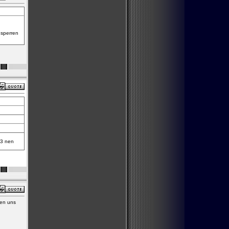
 sperren
 3 nen
gen uns