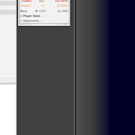
Losses:
112
(32.84%)
Draws:
2
(0.59%)
Best:
Ø +137
vs. N3C
« Player Stats ...
« Opponents ...