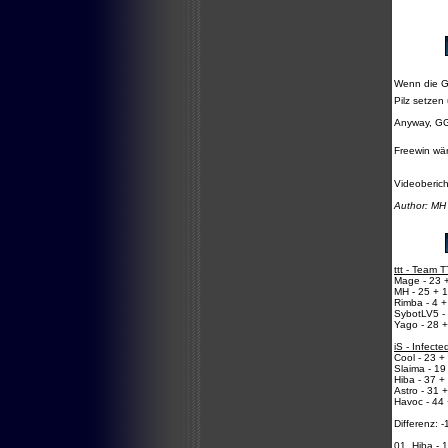
Wenn die Ge
Pilz setzen
Anyway, G
Freewin wä
Videoberic
Author: MH
ttt - Team 
Mage - 23 
MH - 25 + 1
Rimba - 4 +
SybotLV5 -
Yago - 28 +
iS - Infected
Cool - 23 +
Slaima - 19
Hiba - 37 +
Astro - 31 
Havoc - 44 
Differenz: 
01. Hiba - 