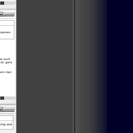
 sperren
 se auch
ist. ganz
 kann man
chig seid